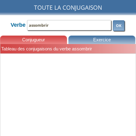
TOUTE LA CONJUGAISON
Verbe
OK
Conjugueur
Exercice
Tableau des conjugaisons du verbe assombrir
Leçons