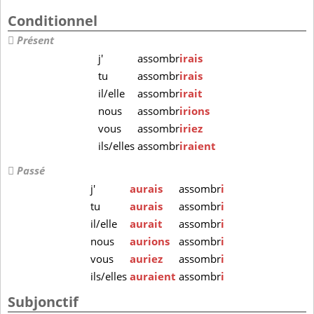
Conditionnel
Présent
j'
assombr
irais
tu
assombr
irais
il/elle
assombr
irait
nous
assombr
irions
vous
assombr
iriez
ils/elles
assombr
iraient
Passé
j'
aurais
assombr
i
tu
aurais
assombr
i
il/elle
aurait
assombr
i
nous
aurions
assombr
i
vous
auriez
assombr
i
ils/elles
auraient
assombr
i
Subjonctif