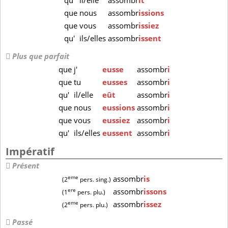
qu'
il/elle
assombr
ît
que
nous
assombr
issions
que
vous
assombr
issiez
qu'
ils/elles
assombr
issent
Plus que parfait
que
j'
eusse
assombr
i
que
tu
eusses
assombr
i
qu'
il/elle
eût
assombr
i
que
nous
eussions
assombr
i
que
vous
eussiez
assombr
i
qu'
ils/elles
eussent
assombr
i
Impératif
Présent
eme
assombr
is
(2
pers. sing.)
ere
assombr
issons
(1
pers. plu.)
eme
assombr
issez
(2
pers. plu.)
Passé