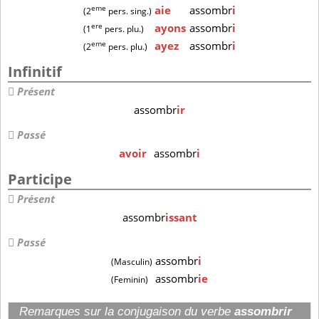
eme
aie
assombr
i
(2
pers. sing.)
ere
ayons
assombr
i
(1
pers. plu.)
eme
ayez
assombr
i
(2
pers. plu.)
Infinitif
Présent
assombr
ir
Passé
avoir
assombr
i
Participe
Présent
assombr
issant
Passé
assombr
i
(Masculin)
assombr
ie
(Feminin)
Remarques sur la conjugaison du verbe
assombrir