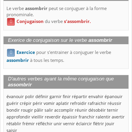
Le verbe
assombrir
peut se conjuguer à la forme
pronominale.
Conjugaison
du verbe
s'assombrir.

Exerice de conjugaison sur le verbe
assombrir
Exercice
pour s'entrainer à conjuguer le verbe

assombrir
à tous les temps.
D'autres verbes ayant la même conjugaison que
assombrir
évanouir
polir
définir
garnir
finir
répartir
envahir
épanouir
guérir
crépir
périr
vomir
aplatir
refroidir
rafraichir
réussir
bondir
rougir
pâlir
salir
accomplir
réunir
désobéir
ternir
approfondir
vieillir
reverdir
épaissir
franchir
ralentir
avertir
rétablir
frémir
réfléchir
unir
vernir
éclaircir
flétrir
jouir
saisir