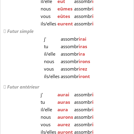
il/elle
eut
assombr
i
nous
eûmes
assombr
i
vous
eûtes
assombr
i
ils/elles
eurent
assombr
i
Futur simple
j'
assombr
irai
tu
assombr
iras
il/elle
assombr
ira
nous
assombr
irons
vous
assombr
irez
ils/elles
assombr
iront
Futur antérieur
j'
aurai
assombr
i
tu
auras
assombr
i
il/elle
aura
assombr
i
nous
aurons
assombr
i
vous
aurez
assombr
i
ils/elles
auront
assombr
i