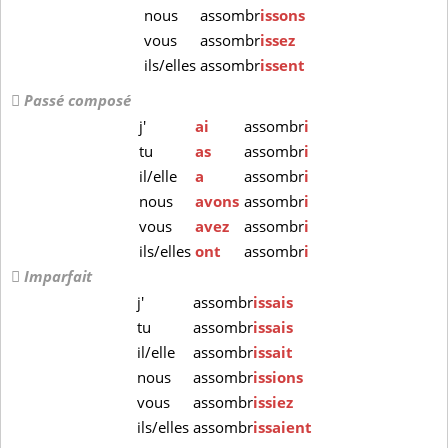
nous
assombr
issons
vous
assombr
issez
ils/elles
assombr
issent
Passé composé
j'
ai
assombr
i
tu
as
assombr
i
il/elle
a
assombr
i
nous
avons
assombr
i
vous
avez
assombr
i
ils/elles
ont
assombr
i
Imparfait
j'
assombr
issais
tu
assombr
issais
il/elle
assombr
issait
nous
assombr
issions
vous
assombr
issiez
ils/elles
assombr
issaient