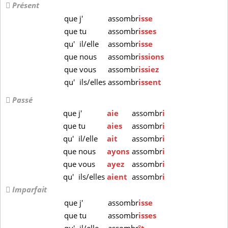
Présent
que
j'
assombr
isse
que
tu
assombr
isses
qu'
il/elle
assombr
isse
que
nous
assombr
issions
que
vous
assombr
issiez
qu'
ils/elles
assombr
issent
Passé
que
j'
aie
assombr
i
que
tu
aies
assombr
i
qu'
il/elle
ait
assombr
i
que
nous
ayons
assombr
i
que
vous
ayez
assombr
i
qu'
ils/elles
aient
assombr
i
Imparfait
que
j'
assombr
isse
que
tu
assombr
isses