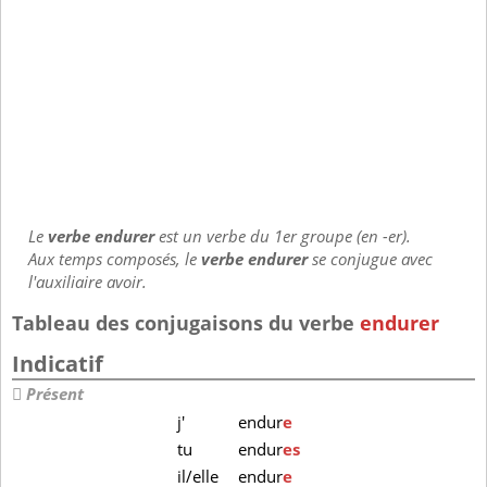
Le
verbe endurer
est un verbe du 1er groupe (en -er).
Aux temps composés, le
verbe endurer
se conjugue avec
l'auxiliaire avoir.
Tableau des conjugaisons du verbe
endurer
Indicatif
Présent
j'
endur
e
tu
endur
es
il/elle
endur
e