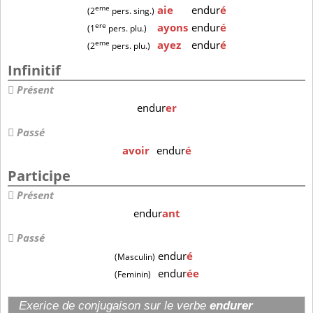
eme
aie
endur
é
(2
pers. sing.)
ere
ayons
endur
é
(1
pers. plu.)
eme
ayez
endur
é
(2
pers. plu.)
Infinitif
Présent
endur
er
Passé
avoir
endur
é
Participe
Présent
endur
ant
Passé
endur
é
(Masculin)
endur
ée
(Feminin)
Exerice de conjugaison sur le verbe
endurer