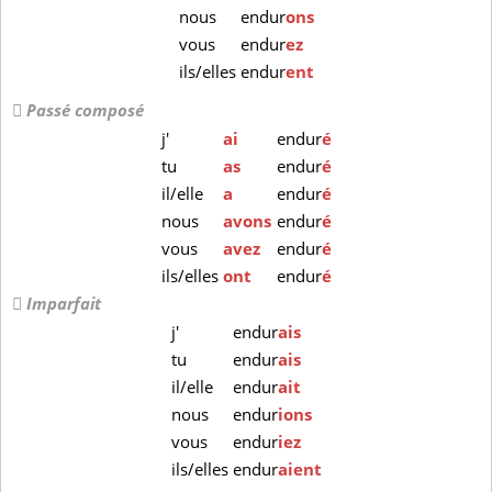
nous
endur
ons
vous
endur
ez
ils/elles
endur
ent
Passé composé
j'
ai
endur
é
tu
as
endur
é
il/elle
a
endur
é
nous
avons
endur
é
vous
avez
endur
é
ils/elles
ont
endur
é
Imparfait
j'
endur
ais
tu
endur
ais
il/elle
endur
ait
nous
endur
ions
vous
endur
iez
ils/elles
endur
aient