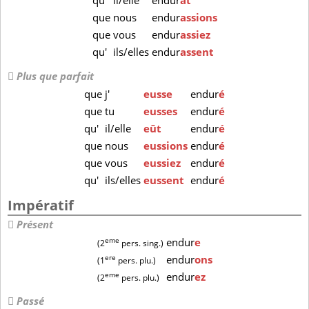
qu'
il/elle
endur
ât
que
nous
endur
assions
que
vous
endur
assiez
qu'
ils/elles
endur
assent
Plus que parfait
que
j'
eusse
endur
é
que
tu
eusses
endur
é
qu'
il/elle
eût
endur
é
que
nous
eussions
endur
é
que
vous
eussiez
endur
é
qu'
ils/elles
eussent
endur
é
Impératif
Présent
eme
endur
e
(2
pers. sing.)
ere
endur
ons
(1
pers. plu.)
eme
endur
ez
(2
pers. plu.)
Passé