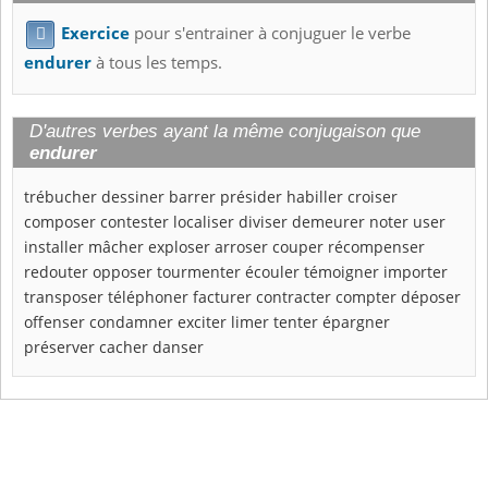
Exercice
pour s'entrainer à conjuguer le verbe

endurer
à tous les temps.
D'autres verbes ayant la même conjugaison que
endurer
trébucher
dessiner
barrer
présider
habiller
croiser
composer
contester
localiser
diviser
demeurer
noter
user
installer
mâcher
exploser
arroser
couper
récompenser
redouter
opposer
tourmenter
écouler
témoigner
importer
transposer
téléphoner
facturer
contracter
compter
déposer
offenser
condamner
exciter
limer
tenter
épargner
préserver
cacher
danser