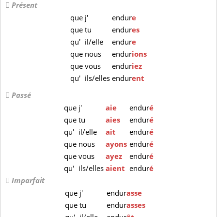
Présent
que
j'
endur
e
que
tu
endur
es
qu'
il/elle
endur
e
que
nous
endur
ions
que
vous
endur
iez
qu'
ils/elles
endur
ent
Passé
que
j'
aie
endur
é
que
tu
aies
endur
é
qu'
il/elle
ait
endur
é
que
nous
ayons
endur
é
que
vous
ayez
endur
é
qu'
ils/elles
aient
endur
é
Imparfait
que
j'
endur
asse
que
tu
endur
asses