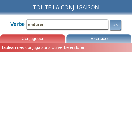
TOUTE LA CONJUGAISON
Verbe
OK
Conjugueur
Exercice
Tableau des conjugaisons du verbe endurer
Leçons