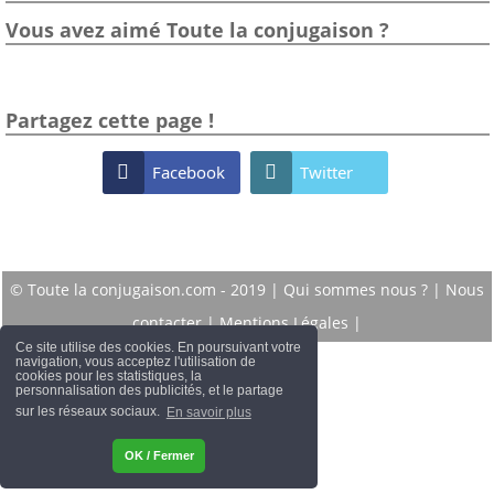
Vous avez aimé Toute la conjugaison ?
Partagez cette page !

Facebook

Twitter
© Toute la conjugaison.com - 2019 |
Qui sommes nous ?
|
Nous
contacter
|
Mentions Légales
|
Ce site utilise des cookies. En poursuivant votre
navigation, vous acceptez l'utilisation de
cookies pour les statistiques, la
personnalisation des publicités, et le partage
sur les réseaux sociaux.
En savoir plus
OK / Fermer