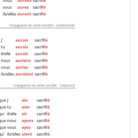
nous
aurons
sacrif
ié
vous
aurez
sacrif
ié
ils/elles
auront
sacrif
ié
Conjugaison du verbe sacrifier - Conditionnel
j'
aurais
sacrif
ié
tu
aurais
sacrif
ié
il/elle
aurait
sacrif
ié
nous
aurions
sacrif
ié
vous
auriez
sacrif
ié
ils/elles
auraient
sacrif
ié
Conjugaison du verbe sacrifier - Subjonctif
que
j'
aie
sacrif
ié
que
tu
aies
sacrif
ié
qu'
il/elle
ait
sacrif
ié
que
nous
ayons
sacrif
ié
que
vous
ayez
sacrif
ié
qu'
ils/elles
aient
sacrif
ié