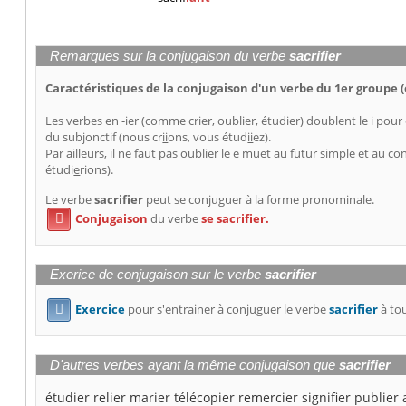
Remarques sur la conjugaison du verbe
sacrifier
Caractéristiques de la conjugaison d'un verbe du 1er groupe (e
Les verbes en -ier (comme crier, oublier, étudier) doublent le i pour
du subjonctif (nous cr
ii
ons, vous étud
ii
ez).
Par ailleurs, il ne faut pas oublier le e muet au futur simple et au con
étudi
e
rions).
Le verbe
sacrifier
peut se conjuguer à la forme pronominale.
Conjugaison
du verbe
se sacrifier.

Exerice de conjugaison sur le verbe
sacrifier
Exercice
pour s'entrainer à conjuguer le verbe
sacrifier
à tou

D'autres verbes ayant la même conjugaison que
sacrifier
étudier
relier
marier
télécopier
remercier
signifier
publier