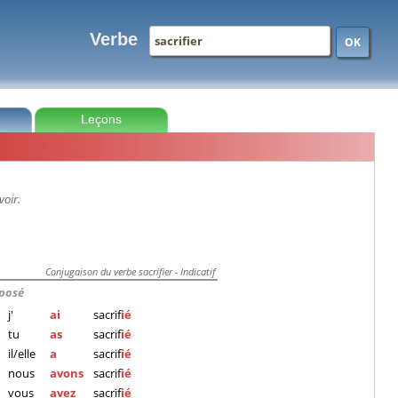
Verbe
OK
Leçons
voir.
Conjugaison du verbe sacrifier - Indicatif
posé
j'
ai
sacrif
ié
tu
as
sacrif
ié
il/elle
a
sacrif
ié
nous
avons
sacrif
ié
vous
avez
sacrif
ié