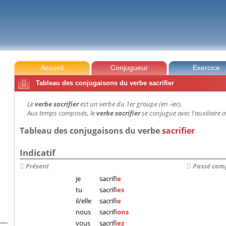
Accueil
Conjugueur
Exercice

Tableau des conjugaisons du verbe sacrifier
Le
verbe sacrifier
est un verbe du 1er groupe (en -ier).
Aux temps composés, le
verbe sacrifier
se conjugue avec l'auxiliaire a
Tableau des conjugaisons du verbe
sacrifier
Indicatif
Présent
Passé com
je
sacrif
ie
tu
sacrif
ies
il/elle
sacrif
ie
nous
sacrif
ions
vous
sacrif
iez