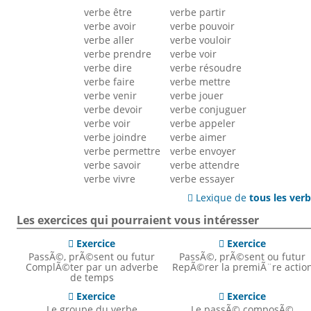
verbe être
verbe partir
verbe avoir
verbe pouvoir
verbe aller
verbe vouloir
verbe prendre
verbe voir
verbe dire
verbe résoudre
verbe faire
verbe mettre
verbe venir
verbe jouer
verbe devoir
verbe conjuguer
verbe voir
verbe appeler
verbe joindre
verbe aimer
verbe permettre
verbe envoyer
verbe savoir
verbe attendre
verbe vivre
verbe essayer
Lexique de
tous les ver

Les exercices qui pourraient vous intéresser
Exercice
Exercice


PassÃ©, prÃ©sent ou futur
PassÃ©, prÃ©sent ou futur
ComplÃ©ter par un adverbe
RepÃ©rer la premiÃ¨re actio
de temps
Exercice
Exercice


Le groupe du verbe
Le passÃ© composÃ©