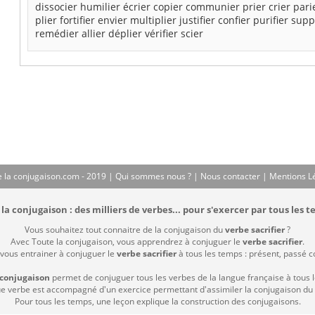
dissocier
humilier
écrier
copier
communier
prier
crier
pari
plier
fortifier
envier
multiplier
justifier
confier
purifier
supp
remédier
allier
déplier
vérifier
scier
 la conjugaison.com - 2019 |
Qui sommes nous ?
|
Nous contacter
|
Mentions L
la conjugaison : des milliers de verbes... pour s'exercer par tous les t
Vous souhaitez tout connaitre de la conjugaison du
verbe sacrifier
?
Avec Toute la conjugaison, vous apprendrez à conjuguer le
verbe sacrifier
.
 vous entrainer à conjuguer le
verbe sacrifier
à tous les temps : présent, passé com
 conjugaison
permet de conjuguer tous les verbes de la langue française à tous 
 verbe est accompagné d'un exercice permettant d'assimiler la conjugaison du
Pour tous les temps, une leçon explique la construction des conjugaisons.