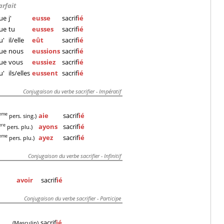
arfait
ue
j'
eusse
sacrif
ié
ue
tu
eusses
sacrif
ié
u'
il/elle
eût
sacrif
ié
ue
nous
eussions
sacrif
ié
ue
vous
eussiez
sacrif
ié
u'
ils/elles
eussent
sacrif
ié
Conjugaison du verbe sacrifier - Impératif
aie
sacrif
ié
eme
pers. sing.)
ayons
sacrif
ié
ere
pers. plu.)
ayez
sacrif
ié
eme
pers. plu.)
Conjugaison du verbe sacrifier - Infinitif
avoir
sacrif
ié
Conjugaison du verbe sacrifier - Participe
sacrif
ié
(Masculin)