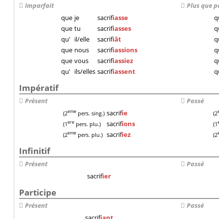
Imparfait
Plus que p
que
je
sacrif
iasse
q
que
tu
sacrif
iasses
q
qu'
il/elle
sacrif
iât
q
que
nous
sacrif
iassions
q
que
vous
sacrif
iassiez
q
qu'
ils/elles
sacrif
iassent
q
Impératif
Présent
Passé
sacrif
ie
eme
(2
pers. sing.)
(2
sacrif
ions
ere
(1
pers. plu.)
(1
sacrif
iez
eme
(2
pers. plu.)
(2
Infinitif
Présent
Passé
sacrif
ier
Participe
Présent
Passé
sacrif
iant