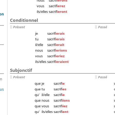
nous
sacrif
ierons
vous
sacrif
ierez
ils/elles
sacrif
ieront
son
Conditionnel
Présent
Passé
je
sacrif
ierais
tu
sacrif
ierais
il/elle
sacrif
ierait
nous
sacrif
ierions
vous
sacrif
ieriez
ils/elles
sacrif
ieraient
Subjonctif
Présent
Passé
en
que
je
sacrif
ie
lus
que
tu
sacrif
ies
qu'
il/elle
sacrif
ie
que
nous
sacrif
iions
que
vous
sacrif
iiez
qu'
ils/elles
sacrif
ient