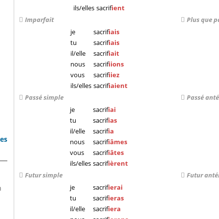
ils/elles
sacrif
ient
Imparfait
Plus que p
je
sacrif
iais
tu
sacrif
iais
il/elle
sacrif
iait
nous
sacrif
iions
vous
sacrif
iiez
ils/elles
sacrif
iaient
Passé simple
Passé anté
je
sacrif
iai
tu
sacrif
ias
il/elle
sacrif
ia
bes
nous
sacrif
iâmes
vous
sacrif
iâtes
ils/elles
sacrif
ièrent
Futur simple
Futur anté
je
sacrif
ierai
n
tu
sacrif
ieras
il/elle
sacrif
iera