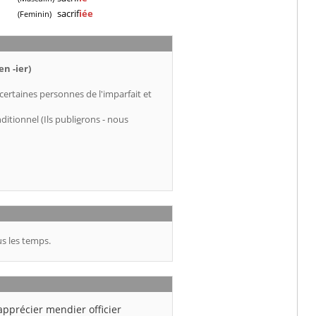
sacrif
iée
(Feminin)
n -ier)
 certaines personnes de l'imparfait et
ditionnel (Ils publi
e
rons - nous
s les temps.
apprécier
mendier
officier