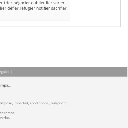
er
trier
négocier
oublier
lier
varier
lier
défier
réfugier
notifier
sacrifier
égales
|
emps...
posé, imparfait, conditionnel, subjonctif, ... .
les temps.
 verbe.