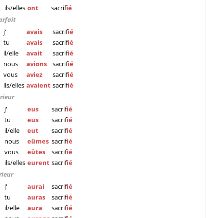
ils/elles
ont
sacrif
ié
arfait
j'
avais
sacrif
ié
tu
avais
sacrif
ié
il/elle
avait
sacrif
ié
nous
avions
sacrif
ié
vous
aviez
sacrif
ié
ils/elles
avaient
sacrif
ié
rieur
j'
eus
sacrif
ié
tu
eus
sacrif
ié
il/elle
eut
sacrif
ié
nous
eûmes
sacrif
ié
vous
eûtes
sacrif
ié
ils/elles
eurent
sacrif
ié
rieur
j'
aurai
sacrif
ié
tu
auras
sacrif
ié
il/elle
aura
sacrif
ié