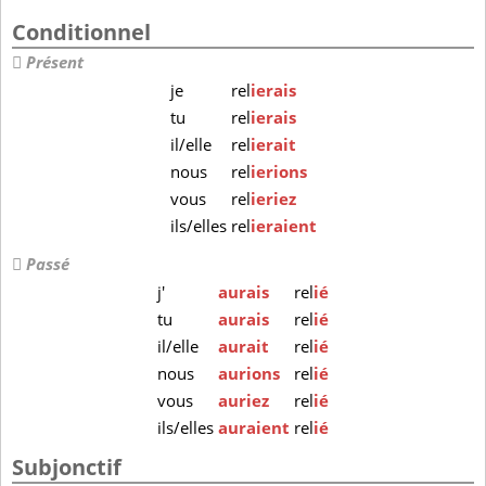
Conditionnel
Présent
je
rel
ierais
tu
rel
ierais
il/elle
rel
ierait
nous
rel
ierions
vous
rel
ieriez
ils/elles
rel
ieraient
Passé
j'
aurais
rel
ié
tu
aurais
rel
ié
il/elle
aurait
rel
ié
nous
aurions
rel
ié
vous
auriez
rel
ié
ils/elles
auraient
rel
ié
Subjonctif