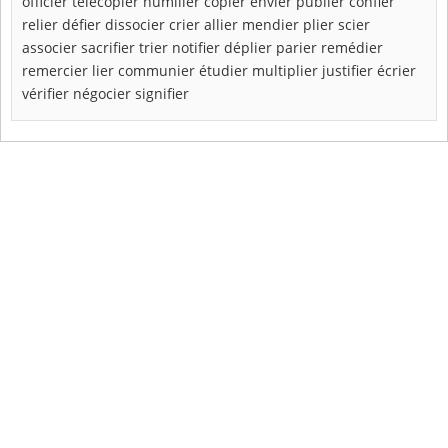
officier
télécopier
humilier
copier
envier
publier
confier
relier
défier
dissocier
crier
allier
mendier
plier
scier
associer
sacrifier
trier
notifier
déplier
parier
remédier
remercier
lier
communier
étudier
multiplier
justifier
écrier
vérifier
négocier
signifier