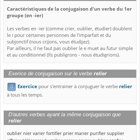
Caractéristiques de la conjugaison d'un verbe du 1er
groupe (en -ier)
Les verbes en -ier (comme crier, oublier, étudier) doublent
le i pour certaines personnes de l'imparfait et du
subjonctif (nous cr
ii
ons, vous étud
ii
ez).
Par ailleurs, il ne faut pas oublier le e muet au futur simple
et au conditionnel (Ils publi
e
rons - nous étudi
e
rions).
Exerice de conjugaison sur le verbe
relier
Exercice
pour s'entrainer à conjuguer le verbe
relier

à tous les temps.
D'autres verbes ayant la même conjugaison que
relier
oublier
nier
varier
fortifier
prier
marier
purifier
supplier