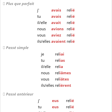
Plus que parfait
j'
avais
rel
ié
tu
avais
rel
ié
il/elle
avait
rel
ié
nous
avions
rel
ié
vous
aviez
rel
ié
ils/elles
avaient
rel
ié
Passé simple
je
rel
iai
tu
rel
ias
il/elle
rel
ia
nous
rel
iâmes
vous
rel
iâtes
ils/elles
rel
ièrent
Passé antérieur
j'
eus
rel
ié
tu
eus
rel
ié