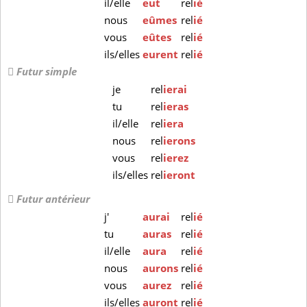
il/elle
eut
rel
ié
nous
eûmes
rel
ié
vous
eûtes
rel
ié
ils/elles
eurent
rel
ié
Futur simple
je
rel
ierai
tu
rel
ieras
il/elle
rel
iera
nous
rel
ierons
vous
rel
ierez
ils/elles
rel
ieront
Futur antérieur
j'
aurai
rel
ié
tu
auras
rel
ié
il/elle
aura
rel
ié
nous
aurons
rel
ié
vous
aurez
rel
ié
ils/elles
auront
rel
ié