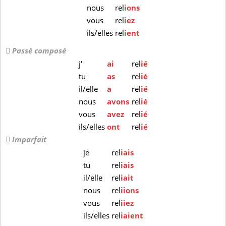
nous
rel
ions
vous
rel
iez
ils/elles
rel
ient
Passé composé
j'
ai
rel
ié
tu
as
rel
ié
il/elle
a
rel
ié
nous
avons
rel
ié
vous
avez
rel
ié
ils/elles
ont
rel
ié
Imparfait
je
rel
iais
tu
rel
iais
il/elle
rel
iait
nous
rel
iions
vous
rel
iiez
ils/elles
rel
iaient