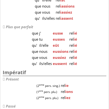
qu'
il/elle
rel
iât
que
nous
rel
iassions
que
vous
rel
iassiez
qu'
ils/elles
rel
iassent
Plus que parfait
que
j'
eusse
rel
ié
que
tu
eusses
rel
ié
qu'
il/elle
eût
rel
ié
que
nous
eussions
rel
ié
que
vous
eussiez
rel
ié
qu'
ils/elles
eussent
rel
ié
Impératif
Présent
eme
rel
ie
(2
pers. sing.)
ere
rel
ions
(1
pers. plu.)
eme
rel
iez
(2
pers. plu.)
Passé