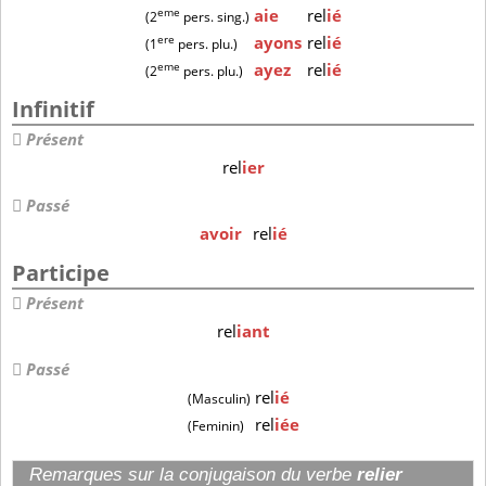
eme
aie
rel
ié
(2
pers. sing.)
ere
ayons
rel
ié
(1
pers. plu.)
eme
ayez
rel
ié
(2
pers. plu.)
Infinitif
Présent
rel
ier
Passé
avoir
rel
ié
Participe
Présent
rel
iant
Passé
rel
ié
(Masculin)
rel
iée
(Feminin)
Remarques sur la conjugaison du verbe
relier