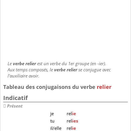
Le
verbe relier
est un verbe du 1er groupe (en -ier).
Aux temps composés, le
verbe relier
se conjugue avec
l'auxiliaire avoir.
Tableau des conjugaisons du verbe
relier
Indicatif
Présent
je
rel
ie
tu
rel
ies
il/elle
rel
ie