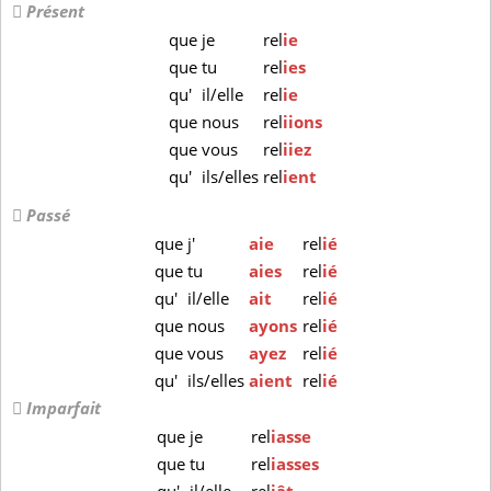
Présent
que
je
rel
ie
que
tu
rel
ies
qu'
il/elle
rel
ie
que
nous
rel
iions
que
vous
rel
iiez
qu'
ils/elles
rel
ient
Passé
que
j'
aie
rel
ié
que
tu
aies
rel
ié
qu'
il/elle
ait
rel
ié
que
nous
ayons
rel
ié
que
vous
ayez
rel
ié
qu'
ils/elles
aient
rel
ié
Imparfait
que
je
rel
iasse
que
tu
rel
iasses