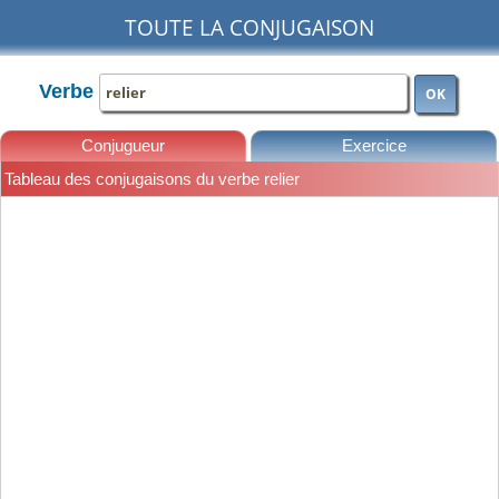
TOUTE LA CONJUGAISON
Verbe
OK
Conjugueur
Exercice
Tableau des conjugaisons du verbe relier
Leçons