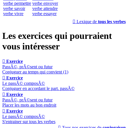
verbe permettre
verbe envoyer
verbe savoir
verbe attendre
verbe vivre
verbe essayer

Lexique de
tous les verbes
Les exercices qui pourraient
vous intéresser

Exercice
PassÃ©, prÃ©sent ou futur
Conjuguer au temps qui convient (1)

Exercice
Le passÃ© composÃ©
Conjuguer en accordant le part. passÃ©

Exercice
PassÃ©, prÃ©sent ou futur
Placer les mots au bon endroit

Exercice
Le passÃ© composÃ©
S'entrainer sur tous les verbes

Tous nos exercices de
conjugaison