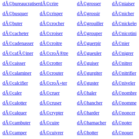
dÃ©bureaucratiser
dÃ©crire
dÃ©grosser
dÃ©niaiser
dÃ©busquer
dÃ©crisper
dÃ©grossir
dÃ©nicher
dÃ©buter
dÃ©crocher
dÃ©grouiller
dÃ©nickeler
dÃ©cacheter
dÃ©croiser
dÃ©grouper
dÃ©nicotinis
dÃ©cadenasser
dÃ©croitre
dÃ©guerpir
dÃ©nier
dÃ©cafÃ©iner
dÃ©croÃ®tre
dÃ©gueuler
dÃ©nigrer
dÃ©caisser
dÃ©crotter
dÃ©guiser
dÃ©nitrer
dÃ©calaminer
dÃ©crouter
dÃ©gurgiter
dÃ©nitrifier
dÃ©calcifier
dÃ©croÃ»ter
dÃ©guster
dÃ©niveler
dÃ©caler
dÃ©cruer
dÃ©haler
dÃ©nombrer
dÃ©calotter
dÃ©cruser
dÃ©hancher
dÃ©nommer
dÃ©calquer
dÃ©crypter
dÃ©harder
dÃ©noncer
dÃ©cambuter
dÃ©cuire
dÃ©harnacher
dÃ©noter
dÃ©camper
dÃ©cuivrer
dÃ©hotter
dÃ©nouer