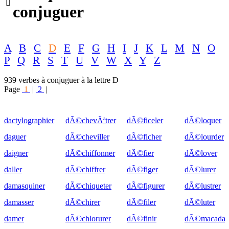

conjuguer
A
B
C
D
E
F
G
H
I
J
K
L
M
N
O
P
Q
R
S
T
U
V
W
X
Y
Z
939 verbes à conjuguer à la lettre D
Page
1
|
2
|
dactylographier
dÃ©chevÃªtrer
dÃ©ficeler
dÃ©loquer
daguer
dÃ©cheviller
dÃ©ficher
dÃ©lourder
daigner
dÃ©chiffonner
dÃ©fier
dÃ©lover
daller
dÃ©chiffrer
dÃ©figer
dÃ©lurer
damasquiner
dÃ©chiqueter
dÃ©figurer
dÃ©lustrer
damasser
dÃ©chirer
dÃ©filer
dÃ©luter
damer
dÃ©chlorurer
dÃ©finir
dÃ©macadam