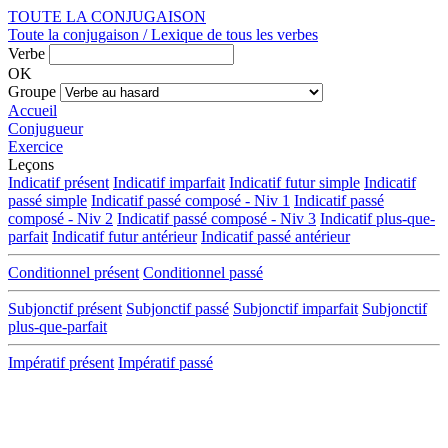
TOUTE LA CONJUGAISON
Toute la conjugaison / Lexique de tous les verbes
Verbe
OK
Groupe
Accueil
Conjugueur
Exercice
Leçons
Indicatif présent
Indicatif imparfait
Indicatif futur simple
Indicatif
passé simple
Indicatif passé composé - Niv 1
Indicatif passé
composé - Niv 2
Indicatif passé composé - Niv 3
Indicatif plus-que-
parfait
Indicatif futur antérieur
Indicatif passé antérieur
Conditionnel présent
Conditionnel passé
Subjonctif présent
Subjonctif passé
Subjonctif imparfait
Subjonctif
plus-que-parfait
Impératif présent
Impératif passé