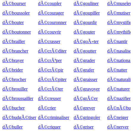
dÃ©bourser
dÃ©coupler
dÃ©gouliner
dÃ©museler
dÃ©boussoler
dÃ©courager
dÃ©goupiller
dÃ©mutiser
dÃ©bouter
dÃ©couronner
dÃ©gourdir
dÃ©mystifier
dÃ©boutonner
dÃ©couvrir
dÃ©gouter
dÃ©mythifie
dÃ©brailler
dÃ©crasser
dÃ©goÃ»ter
dÃ©nantir
dÃ©brancher
dÃ©crÃ©diter
dÃ©goutter
dÃ©nasaliser
dÃ©brayer
dÃ©crÃªper
dÃ©grader
dÃ©nationali
dÃ©brider
dÃ©crÃ©pir
dÃ©grafer
dÃ©natter
dÃ©brocher
dÃ©crÃ©piter
dÃ©graisser
dÃ©naturalis
dÃ©brouiller
dÃ©crÃ©ter
dÃ©gravoyer
dÃ©naturer
dÃ©broussailler
dÃ©creuser
dÃ©grÃ©er
dÃ©nazifier
dÃ©bucher
dÃ©crier
dÃ©grever
dÃ©nÃ©buli
dÃ©budgÃ©tiser
dÃ©criminaliser
dÃ©gringoler
dÃ©neiger
dÃ©buller
dÃ©criquer
dÃ©griser
dÃ©nerver