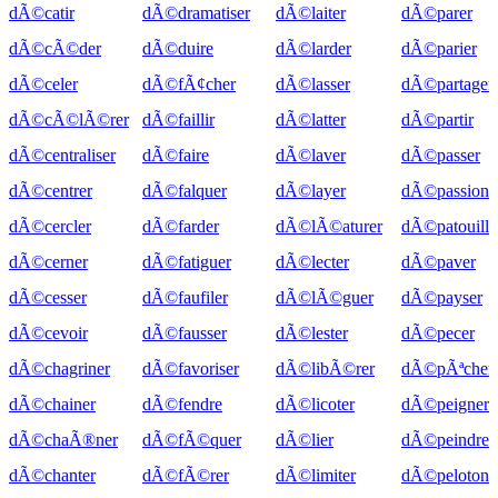
dÃ©catir
dÃ©dramatiser
dÃ©laiter
dÃ©parer
dÃ©cÃ©der
dÃ©duire
dÃ©larder
dÃ©parier
dÃ©celer
dÃ©fÃ¢cher
dÃ©lasser
dÃ©partager
dÃ©cÃ©lÃ©rer
dÃ©faillir
dÃ©latter
dÃ©partir
dÃ©centraliser
dÃ©faire
dÃ©laver
dÃ©passer
dÃ©centrer
dÃ©falquer
dÃ©layer
dÃ©passionn
dÃ©cercler
dÃ©farder
dÃ©lÃ©aturer
dÃ©patouille
dÃ©cerner
dÃ©fatiguer
dÃ©lecter
dÃ©paver
dÃ©cesser
dÃ©faufiler
dÃ©lÃ©guer
dÃ©payser
dÃ©cevoir
dÃ©fausser
dÃ©lester
dÃ©pecer
dÃ©chagriner
dÃ©favoriser
dÃ©libÃ©rer
dÃ©pÃªcher
dÃ©chainer
dÃ©fendre
dÃ©licoter
dÃ©peigner
dÃ©chaÃ®ner
dÃ©fÃ©quer
dÃ©lier
dÃ©peindre
dÃ©chanter
dÃ©fÃ©rer
dÃ©limiter
dÃ©pelotonn