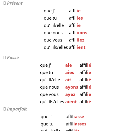
Présent
que
j'
affil
ie
que
tu
affil
ies
qu'
il/elle
affil
ie
que
nous
affil
iions
que
vous
affil
iiez
qu'
ils/elles
affil
ient
Passé
que
j'
aie
affil
ié
que
tu
aies
affil
ié
qu'
il/elle
ait
affil
ié
que
nous
ayons
affil
ié
que
vous
ayez
affil
ié
qu'
ils/elles
aient
affil
ié
Imparfait
que
j'
affil
iasse
que
tu
affil
iasses