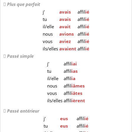
Plus que parfait
j'
avais
affil
ié
tu
avais
affil
ié
il/elle
avait
affil
ié
nous
avions
affil
ié
vous
aviez
affil
ié
ils/elles
avaient
affil
ié
Passé simple
j'
affil
iai
tu
affil
ias
il/elle
affil
ia
nous
affil
iâmes
vous
affil
iâtes
ils/elles
affil
ièrent
Passé antérieur
j'
eus
affil
ié
tu
eus
affil
ié