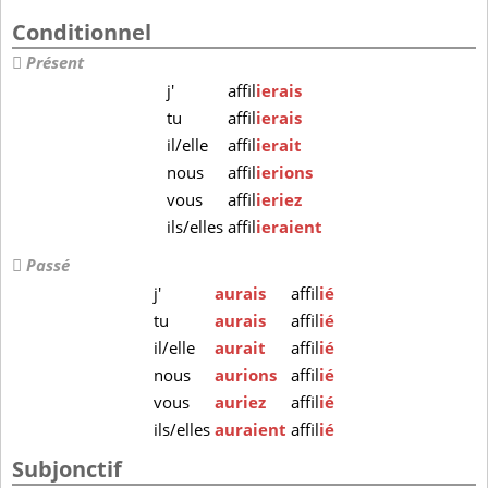
Conditionnel
Présent
j'
affil
ierais
tu
affil
ierais
il/elle
affil
ierait
nous
affil
ierions
vous
affil
ieriez
ils/elles
affil
ieraient
Passé
j'
aurais
affil
ié
tu
aurais
affil
ié
il/elle
aurait
affil
ié
nous
aurions
affil
ié
vous
auriez
affil
ié
ils/elles
auraient
affil
ié
Subjonctif