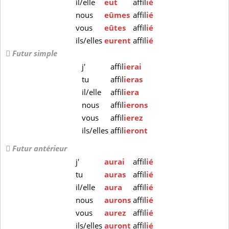
il/elle
eut
affil
ié
nous
eûmes
affil
ié
vous
eûtes
affil
ié
ils/elles
eurent
affil
ié
Futur simple
j'
affil
ierai
tu
affil
ieras
il/elle
affil
iera
nous
affil
ierons
vous
affil
ierez
ils/elles
affil
ieront
Futur antérieur
j'
aurai
affil
ié
tu
auras
affil
ié
il/elle
aura
affil
ié
nous
aurons
affil
ié
vous
aurez
affil
ié
ils/elles
auront
affil
ié