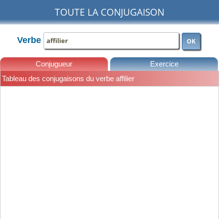
TOUTE LA CONJUGAISON
Verbe
OK
Conjugueur
Exercice
Tableau des conjugaisons du verbe affilier
Leçons