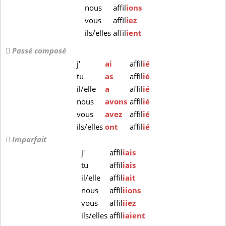
nous
affil
ions
vous
affil
iez
ils/elles
affil
ient
Passé composé
j'
ai
affil
ié
tu
as
affil
ié
il/elle
a
affil
ié
nous
avons
affil
ié
vous
avez
affil
ié
ils/elles
ont
affil
ié
Imparfait
j'
affil
iais
tu
affil
iais
il/elle
affil
iait
nous
affil
iions
vous
affil
iiez
ils/elles
affil
iaient