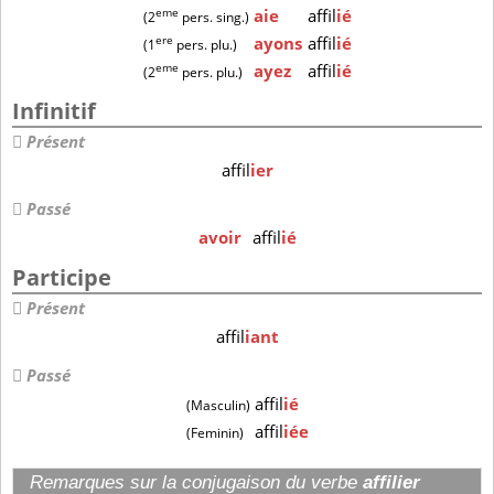
eme
aie
affil
ié
(2
pers. sing.)
ere
ayons
affil
ié
(1
pers. plu.)
eme
ayez
affil
ié
(2
pers. plu.)
Infinitif
Présent
affil
ier
Passé
avoir
affil
ié
Participe
Présent
affil
iant
Passé
affil
ié
(Masculin)
affil
iée
(Feminin)
Remarques sur la conjugaison du verbe
affilier