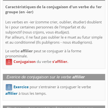
Caractéristiques de la conjugaison d'un verbe du 1er
groupe (en -ier)
Les verbes en -ier (comme crier, oublier, étudier) doublent
le i pour certaines personnes de l'imparfait et du
subjonctif (nous cr
ii
ons, vous étud
ii
ez).
Par ailleurs, il ne faut pas oublier le e muet au futur simple
et au conditionnel (Ils publi
e
rons - nous étudi
e
rions).
Le verbe
affilier
peut se conjuguer à la forme
pronominale.
Conjugaison
du verbe
s'affilier.

Exerice de conjugaison sur le verbe
affilier
Exercice
pour s'entrainer à conjuguer le verbe

affilier
à tous les temps.