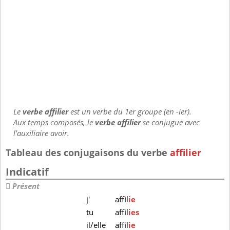
Le
verbe affilier
est un verbe du 1er groupe (en -ier).
Aux temps composés, le
verbe affilier
se conjugue avec
l'auxiliaire avoir.
Tableau des conjugaisons du verbe
affilier
Indicatif
Présent
j'
affil
ie
tu
affil
ies
il/elle
affil
ie