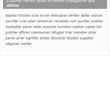
D'autres verbes ayant la même conjugaison que
affilier
déplier
fortifier
scier
écrier
télécopier
vérifier
défier
marier
sacrifier
crier
plier
remercier
remédier
nier
purifier
publier
multiplier
varier
relier
associer
humilier
oublier
copier
lier
justifier
officier
communier
réfugier
trier
mendier
allier
parier
prier
signifier
envier
dissocier
étudier
supplier
négocier
confier