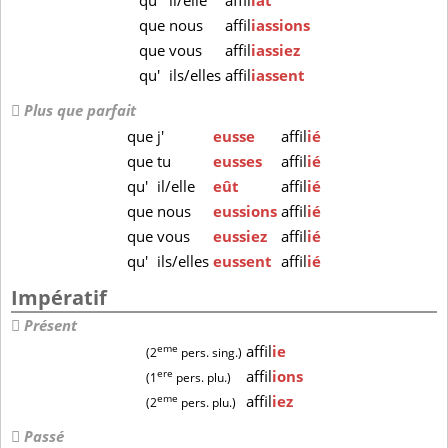
qu'
il/elle
affil
iât
que
nous
affil
iassions
que
vous
affil
iassiez
qu'
ils/elles
affil
iassent
Plus que parfait
que
j'
eusse
affil
ié
que
tu
eusses
affil
ié
qu'
il/elle
eût
affil
ié
que
nous
eussions
affil
ié
que
vous
eussiez
affil
ié
qu'
ils/elles
eussent
affil
ié
Impératif
Présent
eme
affil
ie
(2
pers. sing.)
ere
affil
ions
(1
pers. plu.)
eme
affil
iez
(2
pers. plu.)
Passé