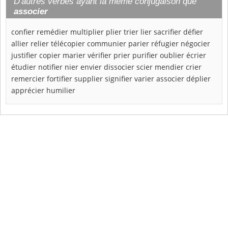
D'autres verbes ayant la même conjugaison que
associer
confier
remédier
multiplier
plier
trier
lier
sacrifier
défier
allier
relier
télécopier
communier
parier
réfugier
négocier
justifier
copier
marier
vérifier
prier
purifier
oublier
écrier
étudier
notifier
nier
envier
dissocier
scier
mendier
crier
remercier
fortifier
supplier
signifier
varier
associer
déplier
apprécier
humilier