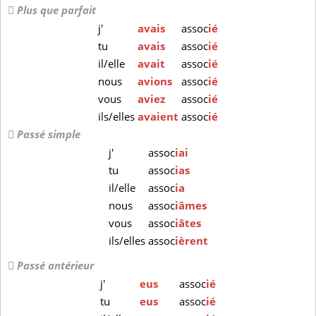
Plus que parfait
j'
avais
assoc
ié
tu
avais
assoc
ié
il/elle
avait
assoc
ié
nous
avions
assoc
ié
vous
aviez
assoc
ié
ils/elles
avaient
assoc
ié
Passé simple
j'
assoc
iai
tu
assoc
ias
il/elle
assoc
ia
nous
assoc
iâmes
vous
assoc
iâtes
ils/elles
assoc
ièrent
Passé antérieur
j'
eus
assoc
ié
tu
eus
assoc
ié