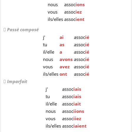
nous
assoc
ions
vous
assoc
iez
ils/elles
assoc
ient
Passé composé
j'
ai
assoc
ié
tu
as
assoc
ié
il/elle
a
assoc
ié
nous
avons
assoc
ié
vous
avez
assoc
ié
ils/elles
ont
assoc
ié
Imparfait
j'
assoc
iais
tu
assoc
iais
il/elle
assoc
iait
nous
assoc
iions
vous
assoc
iiez
ils/elles
assoc
iaient