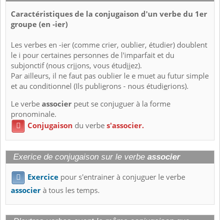
Caractéristiques de la conjugaison d'un verbe du 1er
groupe (en -ier)
Les verbes en -ier (comme crier, oublier, étudier) doublent
le i pour certaines personnes de l'imparfait et du
subjonctif (nous cr
ii
ons, vous étud
ii
ez).
Par ailleurs, il ne faut pas oublier le e muet au futur simple
et au conditionnel (Ils publi
e
rons - nous étudi
e
rions).
Le verbe
associer
peut se conjuguer à la forme
pronominale.
Conjugaison
du verbe
s'associer.

Exerice de conjugaison sur le verbe
associer
Exercice
pour s'entrainer à conjuguer le verbe

associer
à tous les temps.