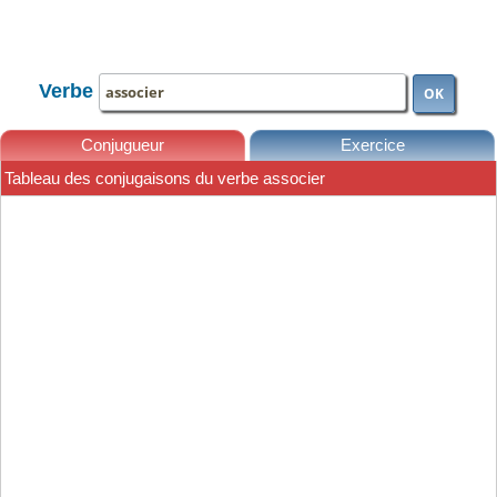
TOUTE LA CONJUGAISON
Verbe
OK
Conjugueur
Exercice
Tableau des conjugaisons du verbe associer
Leçons