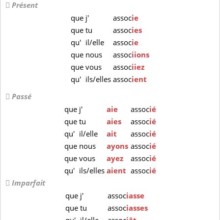
Présent
que
j'
assoc
ie
que
tu
assoc
ies
qu'
il/elle
assoc
ie
que
nous
assoc
iions
que
vous
assoc
iiez
qu'
ils/elles
assoc
ient
Passé
que
j'
aie
assoc
ié
que
tu
aies
assoc
ié
qu'
il/elle
ait
assoc
ié
que
nous
ayons
assoc
ié
que
vous
ayez
assoc
ié
qu'
ils/elles
aient
assoc
ié
Imparfait
que
j'
assoc
iasse
que
tu
assoc
iasses