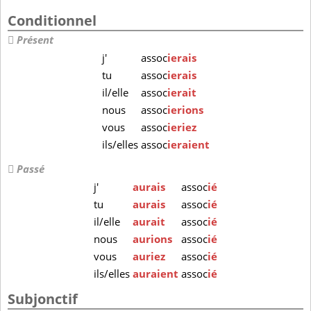
Conditionnel
Présent
j'
assoc
ierais
tu
assoc
ierais
il/elle
assoc
ierait
nous
assoc
ierions
vous
assoc
ieriez
ils/elles
assoc
ieraient
Passé
j'
aurais
assoc
ié
tu
aurais
assoc
ié
il/elle
aurait
assoc
ié
nous
aurions
assoc
ié
vous
auriez
assoc
ié
ils/elles
auraient
assoc
ié
Subjonctif