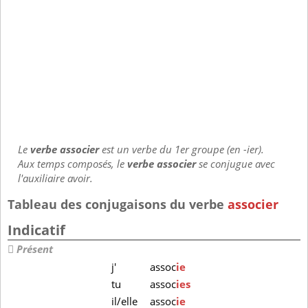
Le
verbe associer
est un verbe du 1er groupe (en -ier).
Aux temps composés, le
verbe associer
se conjugue avec
l'auxiliaire avoir.
Tableau des conjugaisons du verbe
associer
Indicatif
Présent
j'
assoc
ie
tu
assoc
ies
il/elle
assoc
ie