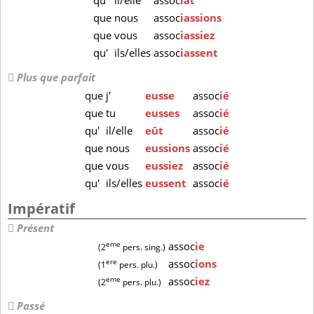
qu'
il/elle
assoc
iât
que
nous
assoc
iassions
que
vous
assoc
iassiez
qu'
ils/elles
assoc
iassent
Plus que parfait
que
j'
eusse
assoc
ié
que
tu
eusses
assoc
ié
qu'
il/elle
eût
assoc
ié
que
nous
eussions
assoc
ié
que
vous
eussiez
assoc
ié
qu'
ils/elles
eussent
assoc
ié
Impératif
Présent
eme
assoc
ie
(2
pers. sing.)
ere
assoc
ions
(1
pers. plu.)
eme
assoc
iez
(2
pers. plu.)
Passé