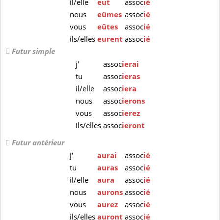
il/elle
eut
assoc
ié
nous
eûmes
assoc
ié
vous
eûtes
assoc
ié
ils/elles
eurent
assoc
ié
Futur simple
j'
assoc
ierai
tu
assoc
ieras
il/elle
assoc
iera
nous
assoc
ierons
vous
assoc
ierez
ils/elles
assoc
ieront
Futur antérieur
j'
aurai
assoc
ié
tu
auras
assoc
ié
il/elle
aura
assoc
ié
nous
aurons
assoc
ié
vous
aurez
assoc
ié
ils/elles
auront
assoc
ié