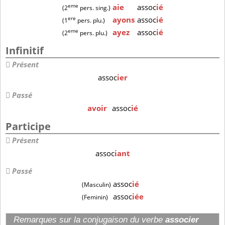
eme
aie
assoc
ié
(2
pers. sing.)
ere
ayons
assoc
ié
(1
pers. plu.)
eme
ayez
assoc
ié
(2
pers. plu.)
Infinitif
Présent
assoc
ier
Passé
avoir
assoc
ié
Participe
Présent
assoc
iant
Passé
assoc
ié
(Masculin)
assoc
iée
(Feminin)
Remarques sur la conjugaison du verbe
associer