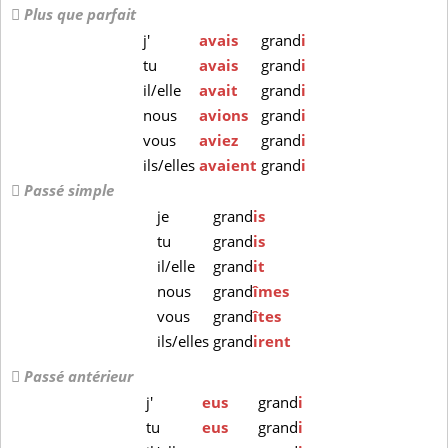
Plus que parfait
j'
avais
grand
i
tu
avais
grand
i
il/elle
avait
grand
i
nous
avions
grand
i
vous
aviez
grand
i
ils/elles
avaient
grand
i
Passé simple
je
grand
is
tu
grand
is
il/elle
grand
it
nous
grand
îmes
vous
grand
îtes
ils/elles
grand
irent
Passé antérieur
j'
eus
grand
i
tu
eus
grand
i