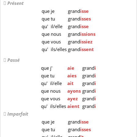
Présent
que
je
grand
isse
que
tu
grand
isses
qu'
il/elle
grand
isse
que
nous
grand
issions
que
vous
grand
issiez
qu'
ils/elles
grand
issent
Passé
que
j'
aie
grand
i
que
tu
aies
grand
i
qu'
il/elle
ait
grand
i
que
nous
ayons
grand
i
que
vous
ayez
grand
i
qu'
ils/elles
aient
grand
i
Imparfait
que
je
grand
isse
que
tu
grand
isses