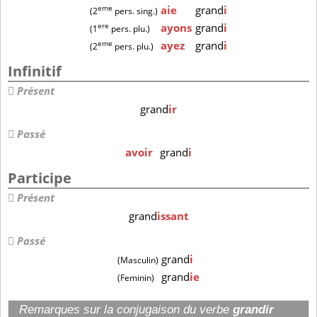
eme
aie
grand
i
(2
pers. sing.)
ere
ayons
grand
i
(1
pers. plu.)
eme
ayez
grand
i
(2
pers. plu.)
Infinitif
Présent
grand
ir
Passé
avoir
grand
i
Participe
Présent
grand
issant
Passé
grand
i
(Masculin)
grand
ie
(Feminin)
Remarques sur la conjugaison du verbe
grandir