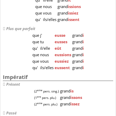
qu'
il/elle
grand
ît
que
nous
grand
issions
que
vous
grand
issiez
qu'
ils/elles
grand
issent
Plus que parfait
que
j'
eusse
grand
i
que
tu
eusses
grand
i
qu'
il/elle
eût
grand
i
que
nous
eussions
grand
i
que
vous
eussiez
grand
i
qu'
ils/elles
eussent
grand
i
Impératif
Présent
eme
grand
is
(2
pers. sing.)
ere
grand
issons
(1
pers. plu.)
eme
grand
issez
(2
pers. plu.)
Passé