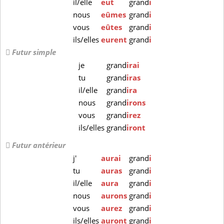
il/elle
eut
grand
i
nous
eûmes
grand
i
vous
eûtes
grand
i
ils/elles
eurent
grand
i
Futur simple
je
grand
irai
tu
grand
iras
il/elle
grand
ira
nous
grand
irons
vous
grand
irez
ils/elles
grand
iront
Futur antérieur
j'
aurai
grand
i
tu
auras
grand
i
il/elle
aura
grand
i
nous
aurons
grand
i
vous
aurez
grand
i
ils/elles
auront
grand
i