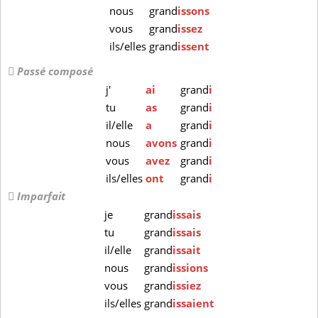
nous
grand
issons
vous
grand
issez
ils/elles
grand
issent
Passé composé
j'
ai
grand
i
tu
as
grand
i
il/elle
a
grand
i
nous
avons
grand
i
vous
avez
grand
i
ils/elles
ont
grand
i
Imparfait
je
grand
issais
tu
grand
issais
il/elle
grand
issait
nous
grand
issions
vous
grand
issiez
ils/elles
grand
issaient