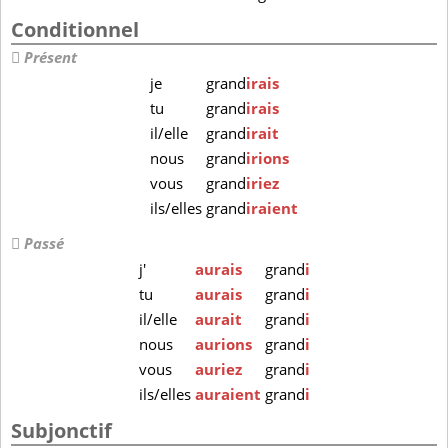
Conditionnel
Présent
je
grand
irais
tu
grand
irais
il/elle
grand
irait
nous
grand
irions
vous
grand
iriez
ils/elles
grand
iraient
Passé
j'
aurais
grand
i
tu
aurais
grand
i
il/elle
aurait
grand
i
nous
aurions
grand
i
vous
auriez
grand
i
ils/elles
auraient
grand
i
Subjonctif