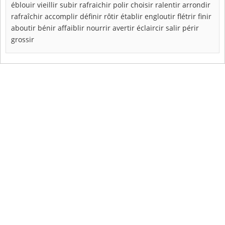
éblouir
vieillir
subir
rafraichir
polir
choisir
ralentir
arrondir
rafraîchir
accomplir
définir
rôtir
établir
engloutir
flétrir
finir
aboutir
bénir
affaiblir
nourrir
avertir
éclaircir
salir
périr
grossir