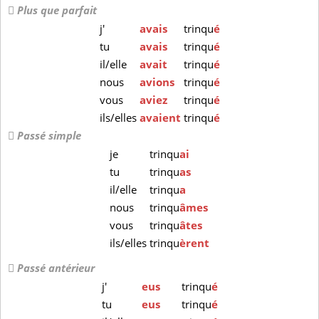
Plus que parfait
j'
avais
trinqu
é
tu
avais
trinqu
é
il/elle
avait
trinqu
é
nous
avions
trinqu
é
vous
aviez
trinqu
é
ils/elles
avaient
trinqu
é
Passé simple
je
trinqu
ai
tu
trinqu
as
il/elle
trinqu
a
nous
trinqu
âmes
vous
trinqu
âtes
ils/elles
trinqu
èrent
Passé antérieur
j'
eus
trinqu
é
tu
eus
trinqu
é