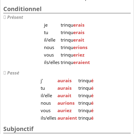
Conditionnel
Présent
je
trinqu
erais
tu
trinqu
erais
il/elle
trinqu
erait
nous
trinqu
erions
vous
trinqu
eriez
ils/elles
trinqu
eraient
Passé
j'
aurais
trinqu
é
tu
aurais
trinqu
é
il/elle
aurait
trinqu
é
nous
aurions
trinqu
é
vous
auriez
trinqu
é
ils/elles
auraient
trinqu
é
Subjonctif