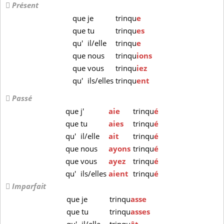
Présent
que
je
trinqu
e
que
tu
trinqu
es
qu'
il/elle
trinqu
e
que
nous
trinqu
ions
que
vous
trinqu
iez
qu'
ils/elles
trinqu
ent
Passé
que
j'
aie
trinqu
é
que
tu
aies
trinqu
é
qu'
il/elle
ait
trinqu
é
que
nous
ayons
trinqu
é
que
vous
ayez
trinqu
é
qu'
ils/elles
aient
trinqu
é
Imparfait
que
je
trinqu
asse
que
tu
trinqu
asses