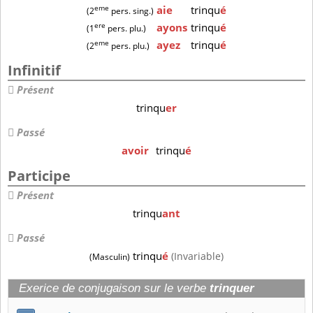
eme
aie
trinqu
é
(2
pers. sing.)
ere
ayons
trinqu
é
(1
pers. plu.)
eme
ayez
trinqu
é
(2
pers. plu.)
Infinitif
Présent
trinqu
er
Passé
avoir
trinqu
é
Participe
Présent
trinqu
ant
Passé
trinqu
é
(Invariable)
(Masculin)
Exerice de conjugaison sur le verbe
trinquer