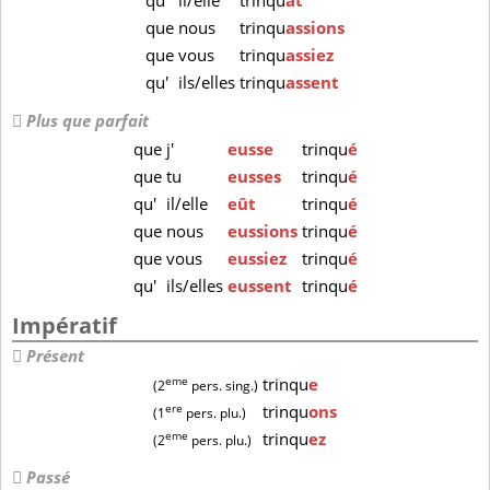
qu'
il/elle
trinqu
ât
que
nous
trinqu
assions
que
vous
trinqu
assiez
qu'
ils/elles
trinqu
assent
Plus que parfait
que
j'
eusse
trinqu
é
que
tu
eusses
trinqu
é
qu'
il/elle
eût
trinqu
é
que
nous
eussions
trinqu
é
que
vous
eussiez
trinqu
é
qu'
ils/elles
eussent
trinqu
é
Impératif
Présent
eme
trinqu
e
(2
pers. sing.)
ere
trinqu
ons
(1
pers. plu.)
eme
trinqu
ez
(2
pers. plu.)
Passé