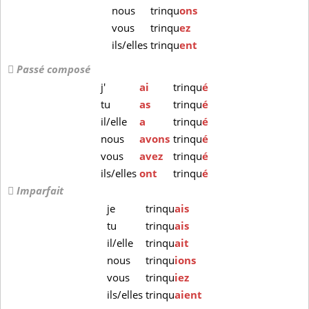
nous
trinqu
ons
vous
trinqu
ez
ils/elles
trinqu
ent
Passé composé
j'
ai
trinqu
é
tu
as
trinqu
é
il/elle
a
trinqu
é
nous
avons
trinqu
é
vous
avez
trinqu
é
ils/elles
ont
trinqu
é
Imparfait
je
trinqu
ais
tu
trinqu
ais
il/elle
trinqu
ait
nous
trinqu
ions
vous
trinqu
iez
ils/elles
trinqu
aient