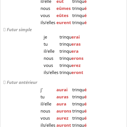
il/elle
eut
trinqu
é
nous
eûmes
trinqu
é
vous
eûtes
trinqu
é
ils/elles
eurent
trinqu
é
Futur simple
je
trinqu
erai
tu
trinqu
eras
il/elle
trinqu
era
nous
trinqu
erons
vous
trinqu
erez
ils/elles
trinqu
eront
Futur antérieur
j'
aurai
trinqu
é
tu
auras
trinqu
é
il/elle
aura
trinqu
é
nous
aurons
trinqu
é
vous
aurez
trinqu
é
ils/elles
auront
trinqu
é