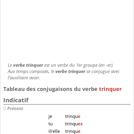
Le
verbe trinquer
est un verbe du 1er groupe (en -er).
Aux temps composés, le
verbe trinquer
se conjugue avec
l'auxiliaire avoir.
Tableau des conjugaisons du verbe
trinquer
Indicatif
Présent
je
trinqu
e
tu
trinqu
es
il/elle
trinqu
e