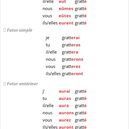
il/elle
eut
gratt
é
nous
eûmes
gratt
é
vous
eûtes
gratt
é
ils/elles
eurent
gratt
é
Futur simple
je
gratt
erai
tu
gratt
eras
il/elle
gratt
era
nous
gratt
erons
vous
gratt
erez
ils/elles
gratt
eront
Futur antérieur
j'
aurai
gratt
é
tu
auras
gratt
é
il/elle
aura
gratt
é
nous
aurons
gratt
é
vous
aurez
gratt
é
ils/elles
auront
gratt
é