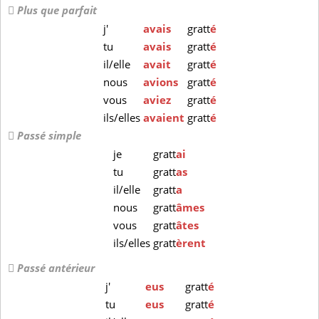
Plus que parfait
j'
avais
gratt
é
tu
avais
gratt
é
il/elle
avait
gratt
é
nous
avions
gratt
é
vous
aviez
gratt
é
ils/elles
avaient
gratt
é
Passé simple
je
gratt
ai
tu
gratt
as
il/elle
gratt
a
nous
gratt
âmes
vous
gratt
âtes
ils/elles
gratt
èrent
Passé antérieur
j'
eus
gratt
é
tu
eus
gratt
é