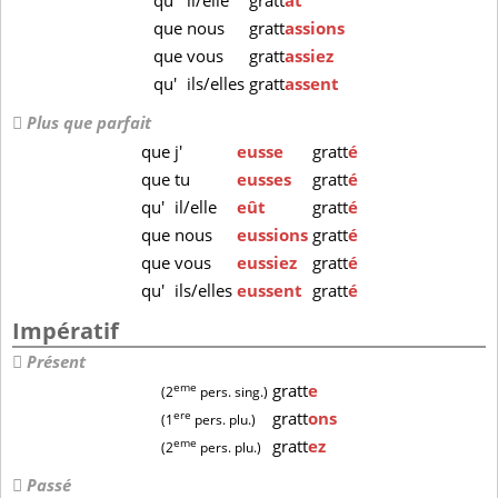
qu'
il/elle
gratt
ât
que
nous
gratt
assions
que
vous
gratt
assiez
qu'
ils/elles
gratt
assent
Plus que parfait
que
j'
eusse
gratt
é
que
tu
eusses
gratt
é
qu'
il/elle
eût
gratt
é
que
nous
eussions
gratt
é
que
vous
eussiez
gratt
é
qu'
ils/elles
eussent
gratt
é
Impératif
Présent
eme
gratt
e
(2
pers. sing.)
ere
gratt
ons
(1
pers. plu.)
eme
gratt
ez
(2
pers. plu.)
Passé