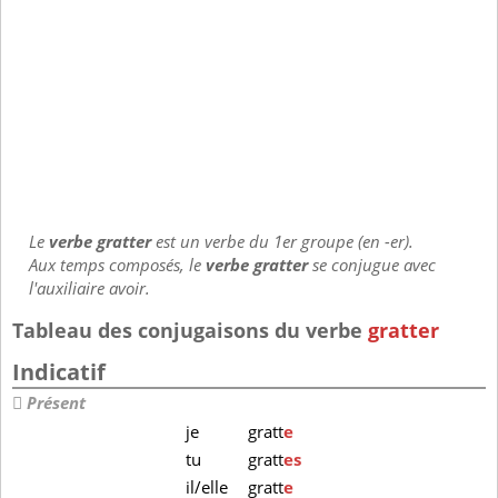
Le
verbe gratter
est un verbe du 1er groupe (en -er).
Aux temps composés, le
verbe gratter
se conjugue avec
l'auxiliaire avoir.
Tableau des conjugaisons du verbe
gratter
Indicatif
Présent
je
gratt
e
tu
gratt
es
il/elle
gratt
e