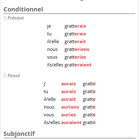
Conditionnel
Présent
je
gratt
erais
tu
gratt
erais
il/elle
gratt
erait
nous
gratt
erions
vous
gratt
eriez
ils/elles
gratt
eraient
Passé
j'
aurais
gratt
é
tu
aurais
gratt
é
il/elle
aurait
gratt
é
nous
aurions
gratt
é
vous
auriez
gratt
é
ils/elles
auraient
gratt
é
Subjonctif