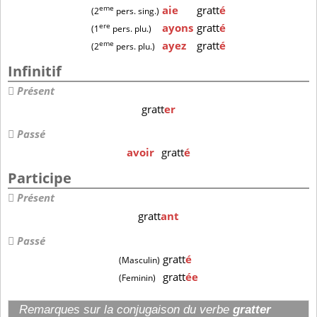
eme
aie
gratt
é
(2
pers. sing.)
ere
ayons
gratt
é
(1
pers. plu.)
eme
ayez
gratt
é
(2
pers. plu.)
Infinitif
Présent
gratt
er
Passé
avoir
gratt
é
Participe
Présent
gratt
ant
Passé
gratt
é
(Masculin)
gratt
ée
(Feminin)
Remarques sur la conjugaison du verbe
gratter