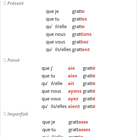
Présent
que
je
gratt
e
que
tu
gratt
es
qu'
il/elle
gratt
e
que
nous
gratt
ions
que
vous
gratt
iez
qu'
ils/elles
gratt
ent
Passé
que
j'
aie
gratt
é
que
tu
aies
gratt
é
qu'
il/elle
ait
gratt
é
que
nous
ayons
gratt
é
que
vous
ayez
gratt
é
qu'
ils/elles
aient
gratt
é
Imparfait
que
je
gratt
asse
que
tu
gratt
asses