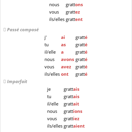
nous
gratt
ons
vous
gratt
ez
ils/elles
gratt
ent
Passé composé
j'
ai
gratt
é
tu
as
gratt
é
il/elle
a
gratt
é
nous
avons
gratt
é
vous
avez
gratt
é
ils/elles
ont
gratt
é
Imparfait
je
gratt
ais
tu
gratt
ais
il/elle
gratt
ait
nous
gratt
ions
vous
gratt
iez
ils/elles
gratt
aient